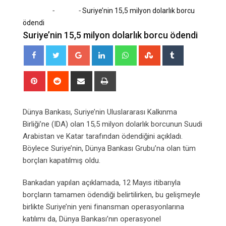
-
-
Home
Dünya
Suriye’nin 15,5 milyon dolarlık borcu
ödendi
Suriye’nin 15,5 milyon dolarlık borcu ödendi
Google+
LinkedIn
Whatsapp
StumbleUpon
Tumblr
Pinterest
Reddit
Share
Print
via
Email
Dünya Bankası, Suriye’nin Uluslararası Kalkınma
Birliği’ne (IDA) olan 15,5 milyon dolarlık borcunun Suudi
Arabistan ve Katar tarafından ödendiğini açıkladı.
Böylece Suriye’nin, Dünya Bankası Grubu’na olan tüm
borçları kapatılmış oldu.
Bankadan yapılan açıklamada, 12 Mayıs itibarıyla
borçların tamamen ödendiği belirtilirken, bu gelişmeyle
birlikte Suriye’nin yeni finansman operasyonlarına
katılımı da, Dünya Bankası’nın operasyonel