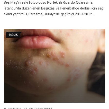
Beşiktaş’ın eski futbolcusu Portekizli Ricardo Quaresma,
İstanbul’da düzenlenen Beşiktaş ve Fenerbahçe derbisi için saç
ekimi yaptırdı. Quaresma, Türkiye’de geçirdiği 2010-2012…
SAĞLIK