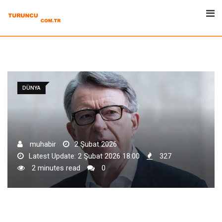
Skip
to
content
DÜNYA
muhabir
2 Şubat 2026
Latest Update: 2 Şubat 2026 18:00
327
2 minutes read
0