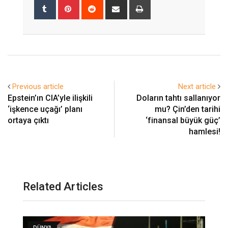
Tumblr
Pinterest
Reddit
Share
Print
via
Email
Previous article
Next article
Epstein’ın CIA’yle ilişkili
Doların tahtı sallanıyor
‘işkence uçağı’ planı
mu? Çin’den tarihi
ortaya çıktı
‘finansal büyük güç’
hamlesi!
Related Articles
DÜNYA