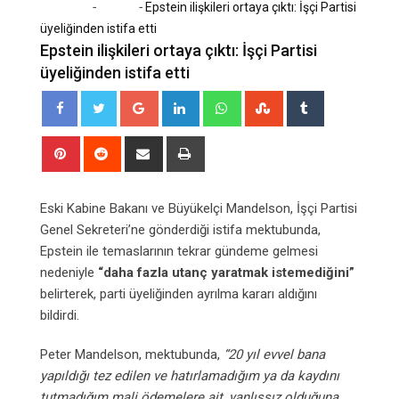
-
-
Home
Dünya
Epstein ilişkileri ortaya çıktı: İşçi Partisi
üyeliğinden istifa etti
Epstein ilişkileri ortaya çıktı: İşçi Partisi
üyeliğinden istifa etti
Google+
LinkedIn
Whatsapp
StumbleUpon
Tumblr
Pinterest
Reddit
Share
Print
via
Email
Eski Kabine Bakanı ve Büyükelçi Mandelson, İşçi Partisi
Genel Sekreteri’ne gönderdiği istifa mektubunda,
Epstein ile temaslarının tekrar gündeme gelmesi
nedeniyle
“daha fazla utanç yaratmak istemediğini”
belirterek, parti üyeliğinden ayrılma kararı aldığını
bildirdi.
Peter Mandelson, mektubunda,
“20 yıl evvel bana
yapıldığı tez edilen ve hatırlamadığım ya da kaydını
tutmadığım mali ödemelere ait, yanlışsız olduğuna