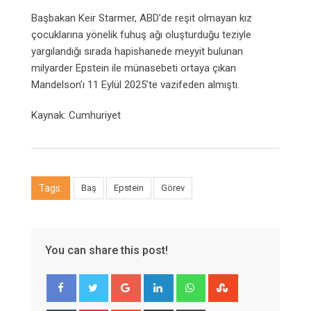
Başbakan Keir Starmer, ABD’de reşit olmayan kız
çocuklarına yönelik fuhuş ağı oluşturduğu teziyle
yargılandığı sırada hapishanede meyyit bulunan
milyarder Epstein ile münasebeti ortaya çıkan
Mandelson’ı 11 Eylül 2025’te vazifeden almıştı.
Kaynak: Cumhuriyet
Tags:
Baş
Epstein
Görev
You can share this post!
Google+
LinkedIn
Whatsapp
StumbleUpon