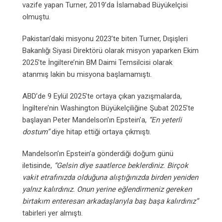
vazife yapan Turner, 2019’da İslamabad Büyükelçisi
olmuştu.
Pakistan’daki misyonu 2023’te biten Turner, Dışişleri
Bakanlığı Siyasi Direktörü olarak misyon yaparken Ekim
2025’te İngiltere’nin BM Daimi Temsilcisi olarak
atanmış lakin bu misyona başlamamıştı.
ABD’de 9 Eylül 2025’te ortaya çıkan yazışmalarda,
İngiltere’nin Washington Büyükelçiliğine Şubat 2025’te
başlayan Peter Mandelson’ın Epstein’a,
“En yeterli
dostum”
diye hitap ettiği ortaya çıkmıştı.
Mandelson’ın Epstein’a gönderdiği doğum günü
iletisinde,
“Gelsin diye saatlerce beklerdiniz. Birçok
vakit etrafınızda olduğuna alıştığınızda birden yeniden
yalnız kalırdınız. Onun yerine eğlendirmeniz gereken
birtakım enteresan arkadaşlarıyla baş başa kalırdınız”
tabirleri yer almıştı.