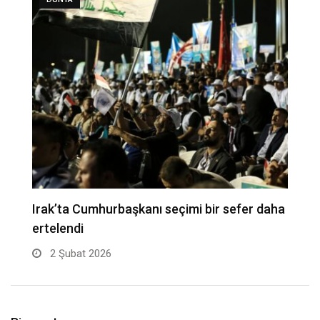
ı
Irak’ta Cumhurbaşkanı seçimi bir sefer daha
T
ertelendi
d
2 Şubat 2026