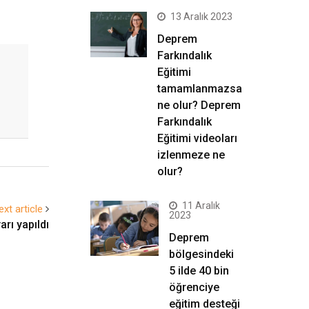
13 Aralık 2023
Deprem
Farkındalık
Eğitimi
tamamlanmazsa
ne olur? Deprem
Farkındalık
Eğitimi videoları
izlenmeze ne
olur?
11 Aralık
ext article
2023
arı yapıldı
Deprem
bölgesindeki
5 ilde 40 bin
öğrenciye
eğitim desteği