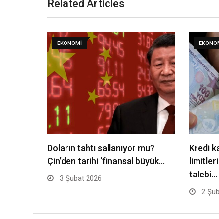
Related Articles
EKONOMI
EKONO
Doların tahtı sallanıyor mu?
Kredi k
Çin’den tarihi ‘finansal büyük…
limitler
talebi…
3 Şubat 2026
2 Şub