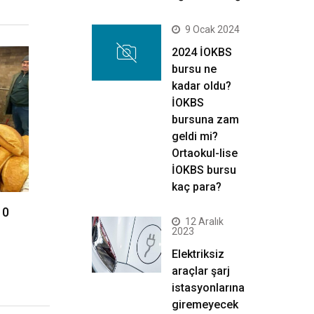
9 Ocak 2024
2024 İOKBS
bursu ne
kadar oldu?
İOKBS
bursuna zam
geldi mi?
Ortaokul-lise
İOKBS bursu
kaç para?
10
12 Aralık
2023
Elektriksiz
araçlar şarj
istasyonlarına
giremeyecek