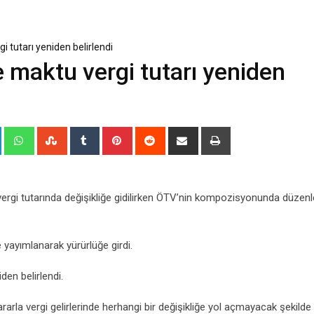
i tutarı yeniden belirlendi
e maktu vergi tutarı yeniden
+
LinkedIn
Whatsapp
StumbleUpon
Tumblr
Pinterest
Reddit
Share
Print
via
Email
u vergi tutarında değişikliğe gidilirken ÖTV’nin kompozisyonunda düze
yayımlanarak yürürlüğe girdi.
den belirlendi.
rarla vergi gelirlerinde herhangi bir değişikliğe yol açmayacak şekilde