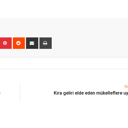
Upon
umblr
Pinterest
Reddit
Share
Print
via
Email
N
e
Kira geliri elde eden mükelleflere uy