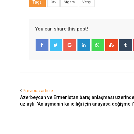
Tags:
Ötv
Sigara
Vergi
You can share this post!
Google+
LinkedIn
Whatsapp
Stumble
T
Facebook
Twitter
Previous article
Azerbeycan ve Ermenistan barış anlaşması üzerind
uzlaştı: ‘Anlaşmanın kalıcılığı için anayasa değişmeli’