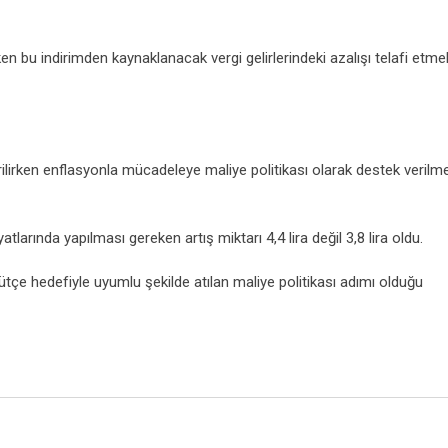
n bu indirimden kaynaklanacak vergi gelirlerindeki azalışı telafi etmek
irilirken enflasyonla mücadeleye maliye politikası olarak destek verilm
yatlarında yapılması gereken artış miktarı 4,4 lira değil 3,8 lira oldu.
ütçe hedefiyle uyumlu şekilde atılan maliye politikası adımı olduğu