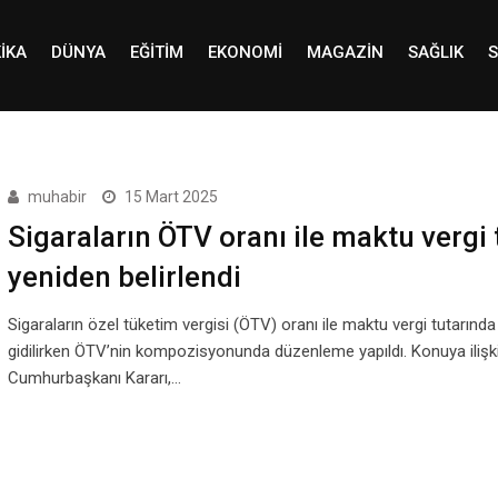
IKA
DÜNYA
EĞITIM
EKONOMI
MAGAZIN
SAĞLIK
S
muhabir
15 Mart 2025
Sigaraların ÖTV oranı ile maktu vergi 
yeniden belirlendi
Sigaraların özel tüketim vergisi (ÖTV) oranı ile maktu vergi tutarında
gidilirken ÖTV’nin kompozisyonunda düzenleme yapıldı. Konuya ilişk
Cumhurbaşkanı Kararı,…