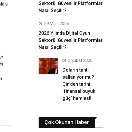
Sektörü: Güvenilir Platformlar
ski
‘yi
Nasıl Seçilir?
29 Mart 2026
2026 Yılında Dijital Oyun
Sektörü: Güvenilir Platformlar
Nasıl Seçilir?
r!
3 Şubat 2026
ün
Doların tahtı
sallanıyor mu?
n
Çin’den tarihi
‘finansal büyük
güç’ hamlesi!
Çok Okunan Haber