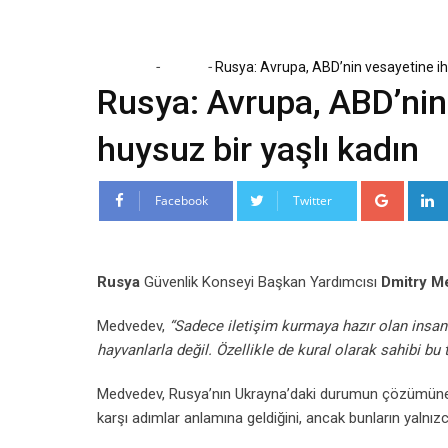
-
-
Home
Dünya
Rusya: Avrupa, ABD’nin vesayetine ih
Rusya: Avrupa, ABD’nin
huysuz bir yaşlı kadın
Google
Facebook
Twitter
Rusya
Güvenlik Konseyi Başkan Yardımcısı
Dmitry M
Medvedev,
“Sadece iletişim kurmaya hazır olan insanla
hayvanlarla değil. Özellikle de kural olarak sahibi b
Medvedev, Rusya’nın Ukrayna’daki durumun çözümüne 
karşı adımlar anlamına geldiğini, ancak bunların yalnı