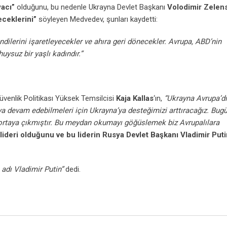
yacı”
olduğunu, bu nedenle Ukrayna Devlet Başkanı
Volodimir Zelen
ceklerini”
söyleyen Medvedev, şunları kaydetti:
ndilerini işaretleyecekler ve ahıra geri dönecekler. Avrupa, ABD’nin
uysuz bir yaşlı kadındır.”
Güvenlik Politikası Yüksek Temsilcisi
Kaja Kallas
‘ın,
“Ukrayna Avrupa’dı
a devam edebilmeleri için Ukrayna’ya desteğimizi arttıracağız. Bug
a ortaya çıkmıştır. Bu meydan okumayı göğüslemek biz Avrupalılara
lideri olduğunu ve bu liderin Rusya Devlet Başkanı Vladimir Puti
n adı Vladimir Putin”
dedi.