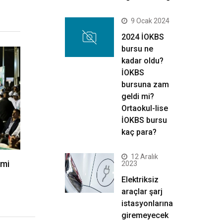
9 Ocak 2024
2024 İOKBS
bursu ne
kadar oldu?
İOKBS
bursuna zam
geldi mi?
Ortaokul-lise
İOKBS bursu
kaç para?
12 Aralık
imi
2023
Elektriksiz
araçlar şarj
istasyonlarına
giremeyecek