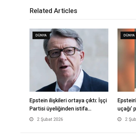
Related Articles
DÜNYA
DÜNYA
Epstein ilişkileri ortaya çıktı: İşçi
Epstein’
Partisi üyeliğinden istifa…
uçağı’ p
2 Şubat 2026
2 Şub