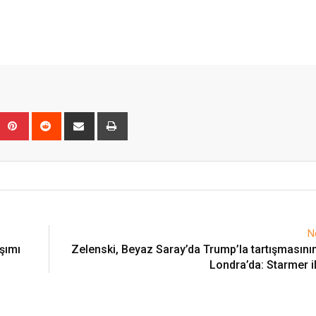
Upon
umblr
Pinterest
Reddit
Share
Print
via
Email
N
şımı
Zelenski, Beyaz Saray’da Trump’la tartışmasını
Londra’da: Starmer i