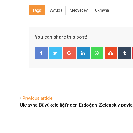
Tags:
Avrupa
Medvedev
Ukrayna
You can share this post!
Google+
LinkedIn
Whatsapp
Stumble
T
Facebook
Twitter
Previous article
Ukrayna Büyükelçiliği’nden Erdoğan-Zelenskiy payla