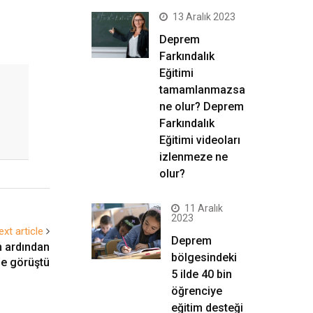
13 Aralık 2023
Deprem
Farkındalık
Eğitimi
tamamlanmazsa
ne olur? Deprem
Farkındalık
Eğitimi videoları
izlenmeze ne
olur?
11 Aralık
2023
ext article
Deprem
n ardından
bölgesindeki
le görüştü
5 ilde 40 bin
öğrenciye
eğitim desteği