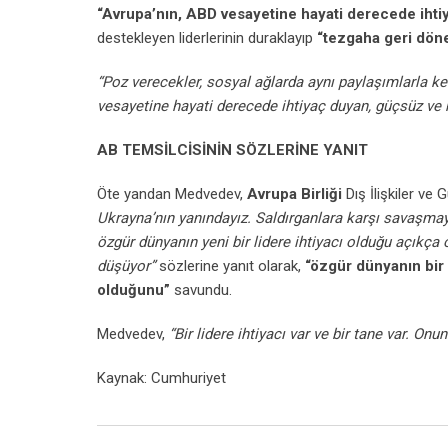
“Avrupa’nın, ABD vesayetine hayati derecede ihti
destekleyen liderlerinin duraklayıp
“tezgaha geri döne
“Poz verecekler, sosyal ağlarda aynı paylaşımlarla ke
vesayetine hayati derecede ihtiyaç duyan, güçsüz ve h
AB TEMSİLCİSİNİN SÖZLERİNE YANIT
Öte yandan Medvedev,
Avrupa Birliği
Dış İlişkiler ve 
Ukrayna’nın yanındayız. Saldırganlara karşı savaşmay
özgür dünyanın yeni bir lidere ihtiyacı olduğu açıkç
düşüyor”
sözlerine yanıt olarak,
“özgür dünyanın bir 
olduğunu”
savundu.
Medvedev,
“Bir lidere ihtiyacı var ve bir tane var. Onu
Kaynak: Cumhuriyet