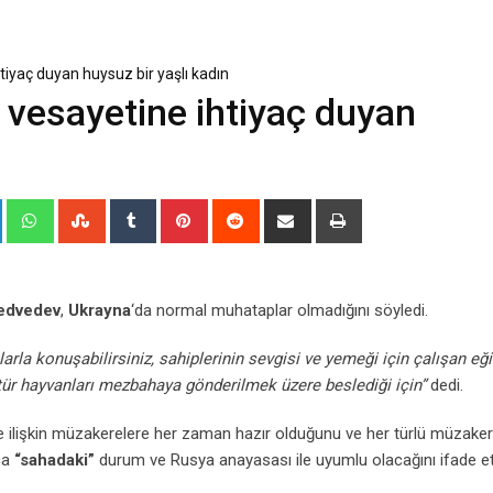
tiyaç duyan huysuz bir yaşlı kadın
 vesayetine ihtiyaç duyan
+
LinkedIn
Whatsapp
StumbleUpon
Tumblr
Pinterest
Reddit
Share
Print
via
Email
edvedev
,
Ukrayna
‘da normal muhataplar olmadığını söyledi.
rla konuşabilirsiniz, sahiplerinin sevgisi ve yemeği için çalışan eği
u tür hayvanları mezbahaya gönderilmek üzere beslediği için”
dedi.
ilişkin müzakerelere her zaman hazır olduğunu ve her türlü müzaker
zca
“sahadaki”
durum ve Rusya anayasası ile uyumlu olacağını ifade ett