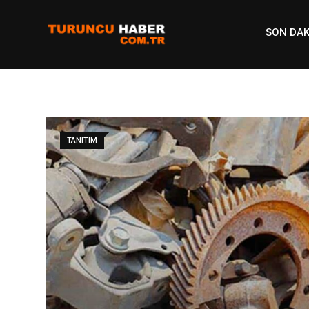
Skip
to
SON DAK
content
TANITIM