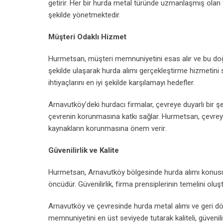
getirir. Her bir hurda metal türünde uzmanlaşmış olan f
şekilde yönetmektedir.
Müşteri Odaklı Hizmet
Hurmetsan, müşteri memnuniyetini esas alır ve bu doğrul
şekilde ulaşarak hurda alımı gerçekleştirme hizmetini 
ihtiyaçlarını en iyi şekilde karşılamayı hedefler.
Arnavutköy’deki hurdacı firmalar, çevreye duyarlı bir şek
çevrenin korunmasına katkı sağlar. Hurmetsan, çevreye 
kaynakların korunmasına önem verir.
Güvenilirlik ve Kalite
Hurmetsan, Arnavutköy bölgesinde hurda alımı konusund
öncüdür. Güvenilirlik, firma prensiplerinin temelini oluşt
Arnavutköy ve çevresinde hurda metal alımı ve geri 
memnuniyetini en üst seviyede tutarak kaliteli, güveni