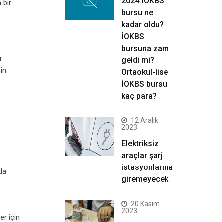
2024 İOKBS
 bir
bursu ne
kadar oldu?
İOKBS
bursuna zam
r
geldi mi?
nin
Ortaokul-lise
İOKBS bursu
kaç para?
12 Aralık
2023
Elektriksiz
araçlar şarj
istasyonlarına
da
giremeyecek
20 Kasım
2023
er için