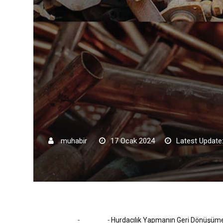
muhabir
17 Ocak 2024
Latest Update
-
-
Home
Tanıtım
Hurdacılık Yapmanın Geri Dönüşüme