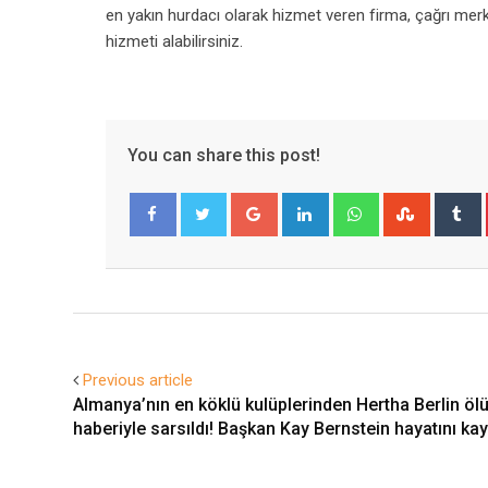
en yakın hurdacı olarak hizmet veren firma, çağrı mer
hizmeti alabilirsiniz.
You can share this post!
Google+
LinkedIn
Whatsapp
Stumble
T
Facebook
Twitter
Previous article
Almanya’nın en köklü kulüplerinden Hertha Berlin ö
haberiyle sarsıldı! Başkan Kay Bernstein hayatını kay