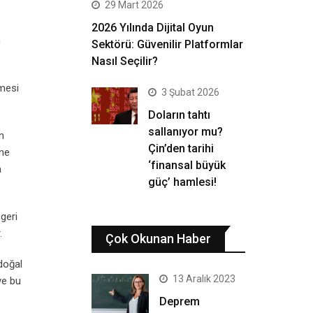
29 Mart 2026
2026 Yılında Dijital Oyun
n
Sektörü: Güvenilir Platformlar
Nasıl Seçilir?
lmesi
3 Şubat 2026
Doların tahtı
sallanıyor mu?
n
Çin’den tarihi
üne
‘finansal büyük
a
güç’ hamlesi!
 geri
.
Çok Okunan Haber
 doğal
13 Aralık 2023
ve bu
Deprem