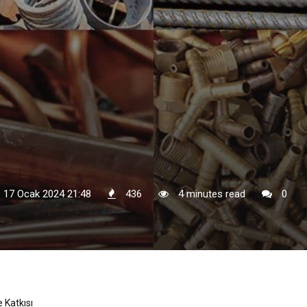
: 17 Ocak 2024 21:48
436
4 minutes read
0
 Katkısı