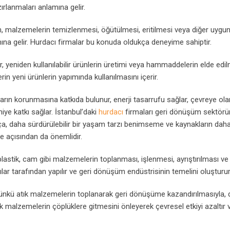
ırlanmaları anlamına gelir.
lem, malzemelerin temizlenmesi, öğütülmesi, eritilmesi veya diğer uygu
amına gelir. Hurdacı firmalar bu konuda oldukça deneyime sahiptir.
, yeniden kullanılabilir ürünlerin üretimi veya hammaddelerin elde edi
rin yeni ürünlerin yapımında kullanılmasını içerir.
rın korunmasına katkıda bulunur, enerji tasarrufu sağlar, çevreye ola
miye katkı sağlar. İstanbul’daki
hurdacı
firmaları geri dönüşüm sektör
kça, daha sürdürülebilir bir yaşam tarzı benimseme ve kaynakların dah
me açısından da önemlidir.
t, plastik, cam gibi malzemelerin toplanması, işlenmesi, ayrıştırılması ve
lar tarafından yapılır ve geri dönüşüm endüstrisinin temelini oluşturur
ir çünkü atık malzemelerin toplanarak geri dönüşüme kazandırılmasıyla,
tık malzemelerin çöplüklere gitmesini önleyerek çevresel etkiyi azaltır 