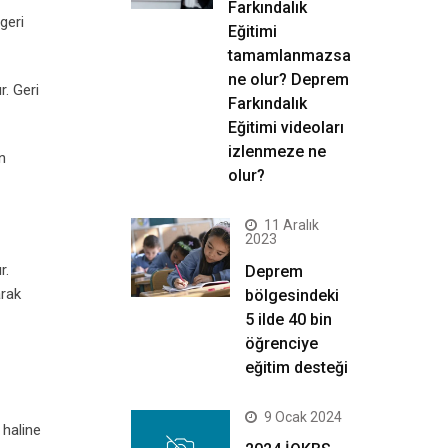
Farkındalık
geri
Eğitimi
tamamlanmazsa
ne olur? Deprem
. Geri
Farkındalık
Eğitimi videoları
izlenmeze ne
n
olur?
11 Aralık
2023
r.
Deprem
arak
bölgesindeki
5 ilde 40 bin
öğrenciye
eğitim desteği
9 Ocak 2024
 haline