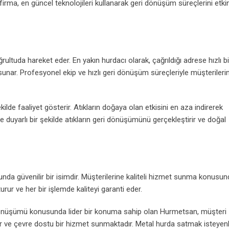
irma, en güncel teknolojileri kullanarak geri dönüşüm süreçlerini etkin
tuda hareket eder. En yakın hurdacı olarak, çağrıldığı adrese hızlı bi
sunar. Profesyonel ekip ve hızlı geri dönüşüm süreçleriyle müşterileri
ilde faaliyet gösterir. Atıkların doğaya olan etkisini en aza indirerek
duyarlı bir şekilde atıkların geri dönüşümünü gerçekleştirir ve doğal
a güvenilir bir isimdir. Müşterilerine kaliteli hizmet sunma konusun
urur ve her bir işlemde kaliteyi garanti eder.
dönüşümü konusunda lider bir konuma sahip olan Hurmetsan, müşteri
lir ve çevre dostu bir hizmet sunmaktadır. Metal hurda satmak isteyenl