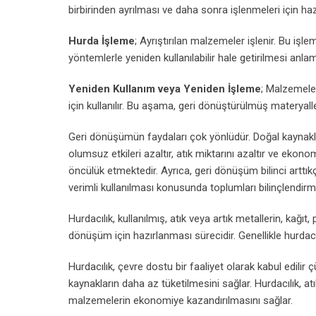
birbirinden ayrılması ve daha sonra işlenmeleri için haz
Hurda İşleme
; Ayrıştırılan malzemeler işlenir. Bu iş
yöntemlerle yeniden kullanılabilir hale getirilmesi anl
Yeniden Kullanım veya Yeniden İşleme
; Malzemeler
için kullanılır. Bu aşama, geri dönüştürülmüş materyalle
Geri dönüşümün faydaları çok yönlüdür. Doğal kaynakla
olumsuz etkileri azaltır, atık miktarını azaltır ve ekono
öncülük etmektedir. Ayrıca, geri dönüşüm bilinci arttı
verimli kullanılması konusunda toplumları bilinçlendir
Hurdacılık, kullanılmış, atık veya artık metallerin, kağı
dönüşüm için hazırlanması sürecidir. Genellikle hurdacı
Hurdacılık, çevre dostu bir faaliyet olarak kabul edil
kaynakların daha az tüketilmesini sağlar. Hurdacılık, a
malzemelerin ekonomiye kazandırılmasını sağlar.