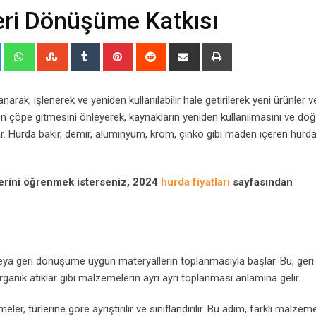
eri Dönüşüme Katkısı
+
LinkedIn
Whatsapp
StumbleUpon
Tumblr
Pinterest
Reddit
Share
Print
via
Email
rak, işlenerek ve yeniden kullanılabilir hale getirilerek yeni ürünler 
ın çöpe gitmesini önleyerek, kaynakların yeniden kullanılmasını ve doğ
lar. Hurda bakır, demir, alüminyum, krom, çinko gibi maden içeren hurda
erini öğrenmek isterseniz, 2024
hurda fiyatları
sayfasından
 veya geri dönüşüme uygun materyallerin toplanmasıyla başlar. Bu, geri
rganik atıklar gibi malzemelerin ayrı ayrı toplanması anlamına gelir.
er, türlerine göre ayrıştırılır ve sınıflandırılır. Bu adım, farklı malzem