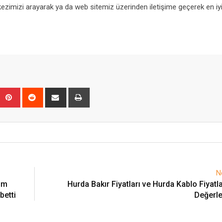
kezimizi arayarak ya da web sitemiz üzerinden iletişime geçerek en iy
Upon
umblr
Pinterest
Reddit
Share
Print
via
Email
N
lüm
Hurda Bakır Fiyatları ve Hurda Kablo Fiyatl
betti
Değerle