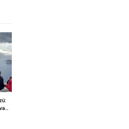
zü:
iva…