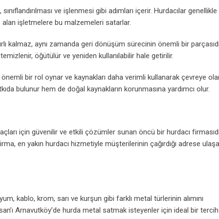
sınıflandırılması ve işlenmesi gibi adımları içerir. Hurdacılar genellikle 
lan işletmelere bu malzemeleri satarlar.
rlı kalmaz, aynı zamanda geri dönüşüm sürecinin önemli bir parçasıdır
izlenir, öğütülür ve yeniden kullanılabilir hale getirilir.
 önemli bir rol oynar ve kaynakları daha verimli kullanarak çevreye ola
tkıda bulunur hem de doğal kaynakların korunmasına yardımcı olur.
arı için güvenilir ve etkili çözümler sunan öncü bir hurdacı firmasıdı
irma, en yakın hurdacı hizmetiyle müşterilerinin çağırdığı adrese ulaş
um, kablo, krom, sarı ve kurşun gibi farklı metal türlerinin alımını
an’ı Arnavutköy’de hurda metal satmak isteyenler için ideal bir tercih