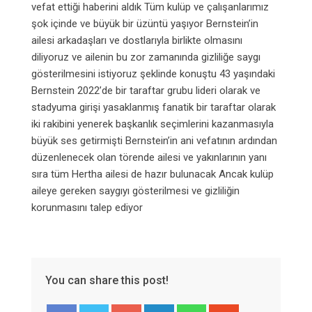
vefat ettiği haberini aldık Tüm kulüp ve çalışanlarımız
şok içinde ve büyük bir üzüntü yaşıyor Bernstein’in
ailesi arkadaşları ve dostlarıyla birlikte olmasını
diliyoruz ve ailenin bu zor zamanında gizliliğe saygı
gösterilmesini istiyoruz şeklinde konuştu 43 yaşındaki
Bernstein 2022’de bir taraftar grubu lideri olarak ve
stadyuma girişi yasaklanmış fanatik bir taraftar olarak
iki rakibini yenerek başkanlık seçimlerini kazanmasıyla
büyük ses getirmişti Bernstein’in ani vefatının ardından
düzenlenecek olan törende ailesi ve yakınlarının yanı
sıra tüm Hertha ailesi de hazır bulunacak Ancak kulüp
aileye gereken saygıyı gösterilmesi ve gizliliğin
korunmasını talep ediyor
You can share this post!
Google+
LinkedIn
Whatsapp
StumbleUpon