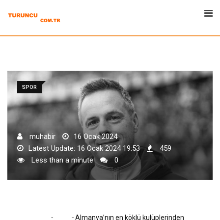
Skip
to
content
SPOR
muhabir
16 Ocak 2024
Latest Update: 16 Ocak 2024 19:53
459
Less than a minute
0
-
-
Home
Spor
Almanya’nın en köklü kulüplerinden