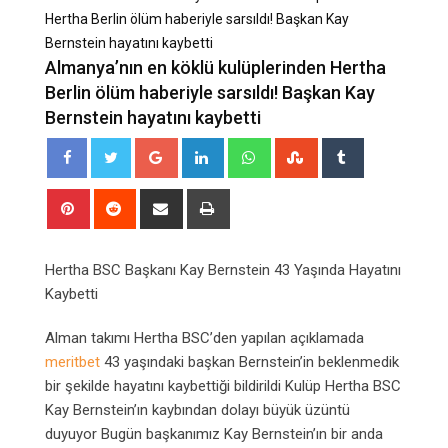
Hertha Berlin ölüm haberiyle sarsıldı! Başkan Kay
Bernstein hayatını kaybetti
Almanya’nın en köklü kulüplerinden Hertha
Berlin ölüm haberiyle sarsıldı! Başkan Kay
Bernstein hayatını kaybetti
Google+
LinkedIn
Whatsapp
StumbleUpon
Tumblr
Pinterest
Reddit
Share
Print
via
Email
Hertha BSC Başkanı Kay Bernstein 43 Yaşında Hayatını
Kaybetti
Alman takımı Hertha BSC’den yapılan açıklamada
meritbet
43 yaşındaki başkan Bernstein’in beklenmedik
bir şekilde hayatını kaybettiği bildirildi Kulüp Hertha BSC
Kay Bernstein’ın kaybından dolayı büyük üzüntü
duyuyor Bugün başkanımız Kay Bernstein’ın bir anda