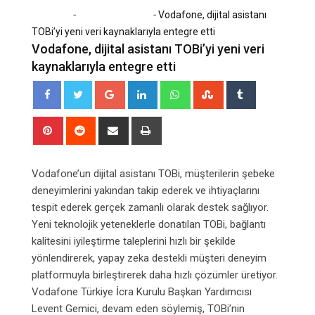
-
-
Home
Bilim & Teknoloji
Vodafone, dijital asistanı
TOBi’yi yeni veri kaynaklarıyla entegre etti
Vodafone, dijital asistanı TOBi’yi yeni veri
kaynaklarıyla entegre etti
Google+
LinkedIn
Whatsapp
StumbleUpon
Tumblr
Pinterest
Reddit
Share
Print
via
Email
Vodafone’un dijital asistanı TOBi, müşterilerin şebeke
deneyimlerini yakından takip ederek ve ihtiyaçlarını
tespit ederek gerçek zamanlı olarak destek sağlıyor.
Yeni teknolojik yeteneklerle donatılan TOBi, bağlantı
kalitesini iyileştirme taleplerini hızlı bir şekilde
yönlendirerek, yapay zeka destekli müşteri deneyim
platformuyla birleştirerek daha hızlı çözümler üretiyor.
Vodafone Türkiye İcra Kurulu Başkan Yardımcısı
Levent Gemici, devam eden söylemiş, TOBi’nin