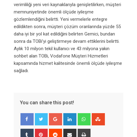
verimliliği yeni veri kaynaklarıyla genişletilirken, müşteri
memnuniyetinde önemli ölçüde iyileşme
gözlemlendiğini belirtti. Yeni vermelerle entegre
edildikten sonra, müşteri çözüm oranlarında yüzde 55
daha iyi bir yol kat edildiğini belirten Gemici, bundan
sonra da TOBi’yi geliştirmeye devam ettiklerini belirtti.
Aylık 10 milyon tekil kullanıcı ve 43 milyona yakın
sohbet alan TOBi, Vodafone Müşteri Hizmetleri
kapsamında hizmet kalitesinde önemli ölçüde iyileşme
sağladı.
You can share this post!
Google+
LinkedIn
Whatsapp
StumbleUpon
Tumblr
Pinterest
Reddit
Share
Print