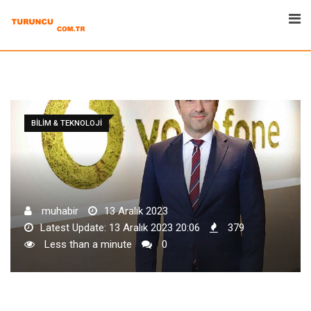
Skip
to
content
BILIM & TEKNOLOJI
muhabir
13 Aralık 2023
Latest Update: 13 Aralık 2023 20:06
379
Less than a minute
0