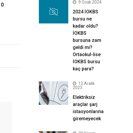
9 Ocak 2024
10
2024 İOKBS
bursu ne
kadar oldu?
İOKBS
bursuna zam
geldi mi?
Ortaokul-lise
İOKBS bursu
kaç para?
12 Aralık
2023
Elektriksiz
araçlar şarj
istasyonlarına
giremeyecek