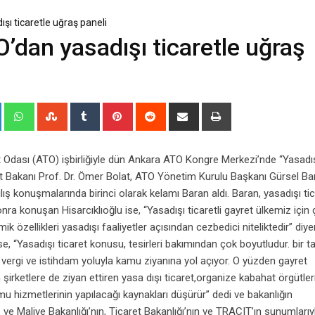
şı ticaretle uğraş paneli
O’dan yasadışı ticaretle uğraş
+
LinkedIn
Whatsapp
StumbleUpon
Tumblr
Pinterest
Reddit
Share
Print
via
Email
 Odası (ATO) işbirliğiyle dün Ankara ATO Kongre Merkezi’nde “Yasadı
ret Bakanı Prof. Dr. Ömer Bolat, ATO Yönetim Kurulu Başkanı Gürsel Ba
ılış konuşmalarında birinci olarak kelamı Baran aldı. Baran, yasadışı tic
onra konuşan Hisarcıklıoğlu ise, “Yasadışı ticaretli gayret ülkemiz için
 özellikleri yasadışı faaliyetler açısından cezbedici niteliktedir” diye
ise, “Yasadışı ticaret konusu, tesirleri bakımından çok boyutludur. bir t
z, vergi ve istihdam yoluyla kamu ziyanına yol açıyor. O yüzden gayret
 şirketlere de ziyan ettiren yasa dışı ticaret,organize kabahat örgütler
amu hizmetlerinin yapılacağı kaynakları düşürür” dedi ve bakanlığın
e ve Maliye Bakanlığı’nın, Ticaret Bakanlığı’nın ve TRACIT’ın sunumlarıy