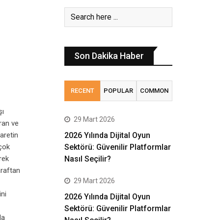
Son Dakika Haber
RECENT
POPULAR
COMMON
şı
29 Mart 2026
ran ve
aretin
2026 Yılında Dijital Oyun
 çok
Sektörü: Güvenilir Platformlar
rek
Nasıl Seçilir?
araftan
29 Mart 2026
ini
2026 Yılında Dijital Oyun
Sektörü: Güvenilir Platformlar
la