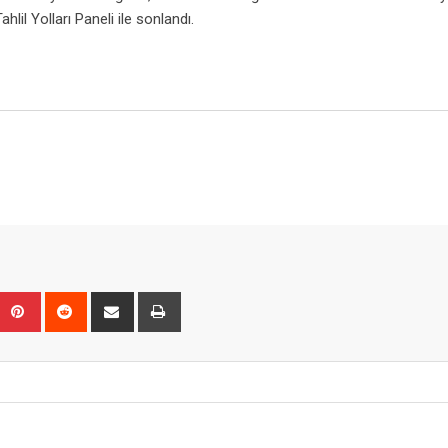
hlil Yolları Paneli ile sonlandı.
Upon
umblr
Pinterest
Reddit
Share
Print
via
Email