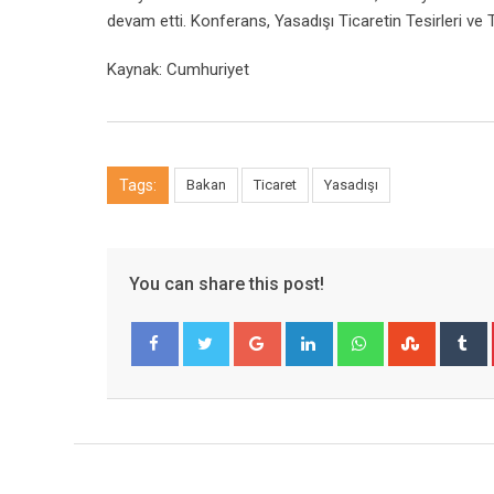
devam etti. Konferans, Yasadışı Ticaretin Tesirleri ve Ta
Kaynak: Cumhuriyet
Tags:
Bakan
Ticaret
Yasadışı
You can share this post!
Google+
LinkedIn
Whatsapp
Stumble
T
Facebook
Twitter