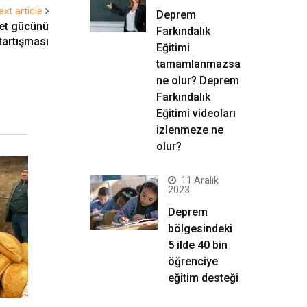
ext article
Deprem
bet gücünü
Farkındalık
tartışması
Eğitimi
tamamlanmazsa
ne olur? Deprem
Farkındalık
Eğitimi videoları
izlenmeze ne
olur?
11 Aralık
2023
Deprem
bölgesindeki
5 ilde 40 bin
öğrenciye
eğitim desteği