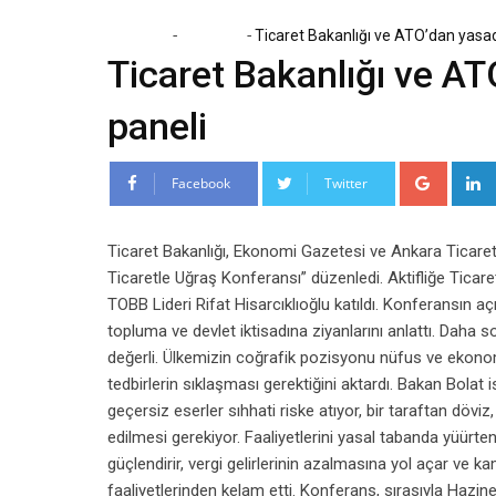
-
-
Home
Ekonomi
Ticaret Bakanlığı ve ATO’dan yasadı
Ticaret Bakanlığı ve AT
paneli
Google
Facebook
Twitter
Ticaret Bakanlığı, Ekonomi Gazetesi ve Ankara Ticaret
Ticaretle Uğraş Konferansı” düzenledi. Aktifliğe Tica
TOBB Lideri Rifat Hisarcıklıoğlu katıldı. Konferansın aç
topluma ve devlet iktisadına ziyanlarını anlattı. Daha s
değerli. Ülkemizin coğrafik pozisyonu nüfus ve ekonomik
tedbirlerin sıklaşması gerektiğini aktardı. Bakan Bolat 
geçersiz eserler sıhhati riske atıyor, bir taraftan dövi
edilmesi gerekiyor. Faaliyetlerini yasal tabanda yüürten
güçlendirir, vergi gelirlerinin azalmasına yol açar ve k
faaliyetlerinden kelam etti. Konferans, sırasıyla Hazin