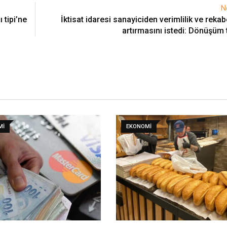
N
 tipi’ne
İktisat idaresi sanayiciden verimlilik ve reka
artırmasını istedi: Dönüşüm 
MI
EKONOMI