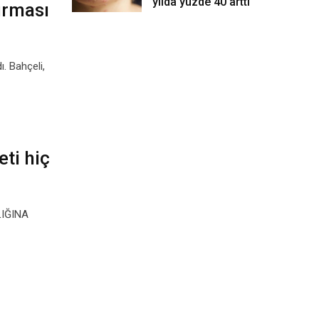
yılda yüzde 40 arttı
urması
. Bahçeli,
eti hiç
LIĞINA