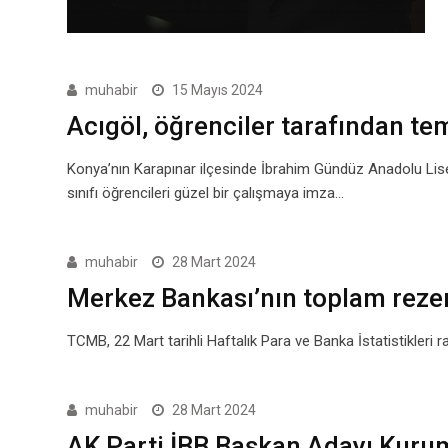
muhabir
15 Mayıs 2024
Acıgöl, öğrenciler tarafından te
Konya’nın Karapınar ilçesinde İbrahim Gündüz Anadolu Lise
sınıfı öğrencileri güzel bir çalışmaya imza…
muhabir
28 Mart 2024
Merkez Bankası’nın toplam rezer
TCMB, 22 Mart tarihli Haftalık Para ve Banka İstatistikleri
muhabir
28 Mart 2024
AK Parti İBB Başkan Adayı Kurum