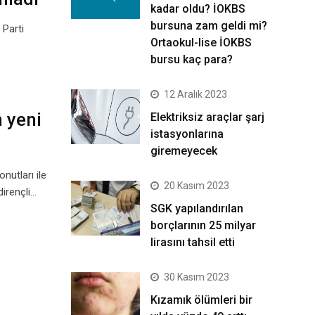
kadar oldu? İOKBS
bursuna zam geldi mi?
 Parti
Ortaokul-lise İOKBS
bursu kaç para?
12 Aralık 2023
n yeni
Elektriksiz araçlar şarj
istasyonlarına
giremeyecek
nutları ile
20 Kasım 2023
dirençli…
SGK yapılandırılan
borçlarının 25 milyar
lirasını tahsil etti
30 Kasım 2023
Kızamık ölümleri bir