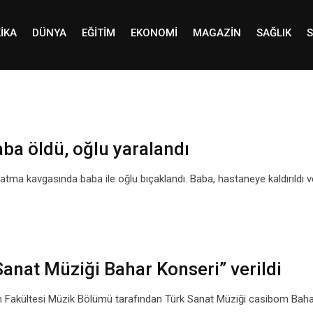
IKA
DÜNYA
EĞITIM
EKONOMI
MAGAZIN
SAĞLIK
S
ba öldü, oğlu yaralandı
atma kavgasında baba ile oğlu bıçaklandı. Baba, hastaneye kaldırıldı 
anat Müziği Bahar Konseri” verildi
ım Fakültesi Müzik Bölümü tarafından Türk Sanat Müziği casibom Bah