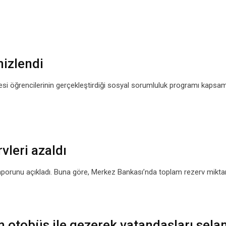
mizlendi
si öğrencilerinin gerçekleştirdiği sosyal sorumluluk programı kapsa
vleri azaldı
 raporunu açıkladı. Buna göre, Merkez Bankası’nda toplam rezerv miktar
 otobüs ile gezerek vatandaşları sela