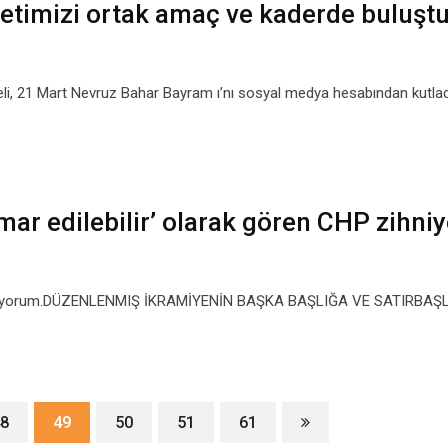
lletimizi ortak amaç ve kaderde buluşt
eli, 21 Mart Nevruz Bahar Bayram ı’nı sosyal medya hesabından kutladı
mar edilebilir’ olarak gören CHP zihniy
klı diyorum.DÜZENLENMIŞ İKRAMİYENİN BAŞKA BAŞLIĞA VE SATIRBAŞ
8
49
50
51
61