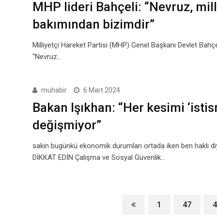
MHP lideri Bahçeli: “Nevruz, mi
bakımından bizimdir”
Milliyetçi Hareket Partisi (MHP) Genel Başkanı Devlet Bahç
“Nevruz…
muhabir
6 Mart 2024
Bakan Işıkhan: “Her kesimi ‘istis
değişmiyor”
sakin bugünkü ekonomik durumları ortada iken ben ha
DİKKAT EDİN Çalışma ve Sosyal Güvenlik…
1
47
4