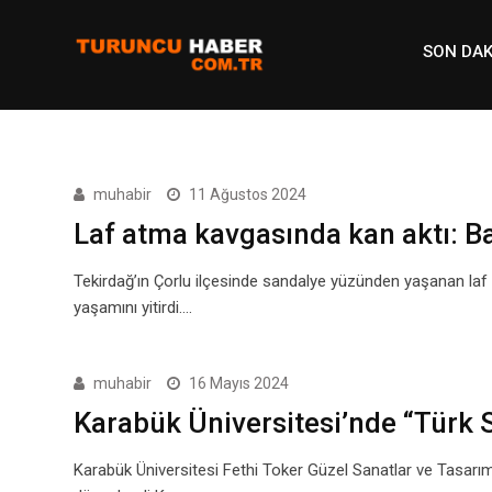
Skip
to
SON DAK
content
muhabir
11 Ağustos 2024
Laf atma kavgasında kan aktı: Ba
Tekirdağ’ın Çorlu ilçesinde sandalye yüzünden yaşanan laf 
yaşamını yitirdi.…
muhabir
16 Mayıs 2024
Karabük Üniversitesi’nde “Türk S
Karabük Üniversitesi Fethi Toker Güzel Sanatlar ve Tasar