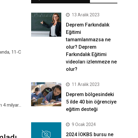
13 Aralık 2023
Deprem Farkındalık
Eğitimi
tamamlanmazsa ne
olur? Deprem
mında, 11-C
Farkındalık Eğitimi
videoları izlenmeze ne
olur?
11 Aralık 2023
Deprem bölgesindeki
5 ilde 40 bin öğrenciye
ı 4 milyar…
eğitim desteği
9 Ocak 2024
2024 İOKBS bursu ne
mladı