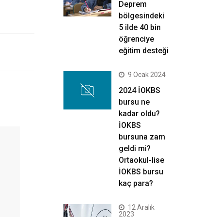
Deprem
bölgesindeki
5 ilde 40 bin
öğrenciye
eğitim desteği
9 Ocak 2024
2024 İOKBS
bursu ne
kadar oldu?
İOKBS
bursuna zam
geldi mi?
Ortaokul-lise
İOKBS bursu
kaç para?
12 Aralık
2023