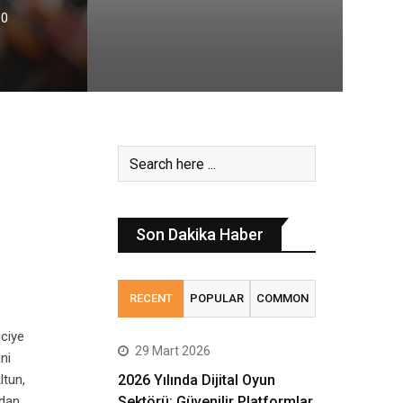
0
Son Dakika Haber
RECENT
POPULAR
COMMON
nciye
29 Mart 2026
ni
ltun,
2026 Yılında Dijital Oyun
ndan
Sektörü: Güvenilir Platformlar