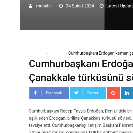
muhabir
24 Şubat 2024
Latest Update
-
-
Home
Magazin
Cumhurbaşkanı Erdoğan keman çal
Cumhurbaşkanı Erdoğan
Çanakkale türküsünü s
Google
Facebook
Twitter
Cumhurbaşkanı Recep Tayyip Erdoğan, Denizli’deki bir
eşlik eden Erdoğan, birlikte Çanakkale türküsü söyle
tavsiye etti. Cumhurbaşkanlığı İletişim Başkanı Fahrett
“Önce biraz müzik, sonrasında tatlı bir sohbet” başlığ