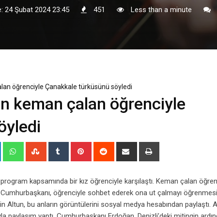
: 24 Şubat 2024 23:45
451
Less than a minute
an öğrenciyle Çanakkale türküsünü söyledi
 keman çalan öğrenciyle
öyledi
+
LinkedIn
Whatsapp
StumbleUpon
Tumblr
Pinterest
Reddit
Share
Print
via
Email
 program kapsamında bir kız öğrenciyle karşılaştı. Keman çalan öğre
di. Cumhurbaşkanı, öğrenciyle sohbet ederek ona ut çalmayı öğrenmesi
in Altun, bu anların görüntülerini sosyal medya hesabından paylaştı. A
ıyla paylaşım yaptı. Cumhurbaşkanı Erdoğan, Denizli’deki mitingin ardı