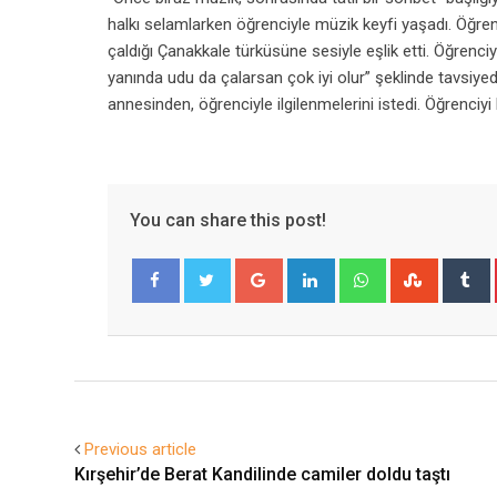
halkı selamlarken öğrenciyle müzik keyfi yaşadı. Öğ
çaldığı Çanakkale türküsüne sesiyle eşlik etti. Öğrenc
yanında udu da çalarsan çok iyi olur” şeklinde tavsi
annesinden, öğrenciyle ilgilenmelerini istedi. Öğrenciyi
You can share this post!
Google+
LinkedIn
Whatsapp
Stumble
T
Facebook
Twitter
Previous article
Kırşehir’de Berat Kandilinde camiler doldu taştı