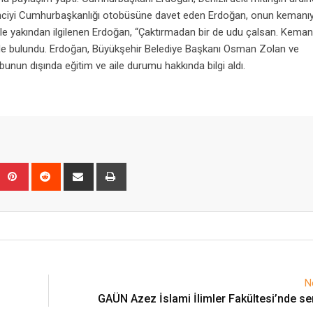
renciyi Cumhurbaşkanlığı otobüsüne davet eden Erdoğan, onun kemanıy
iyle yakından ilgilenen Erdoğan, “Çaktırmadan bir de udu çalsan. Keman
yede bulundu. Erdoğan, Büyükşehir Belediye Başkanı Osman Zolan ve
 bunun dışında eğitim ve aile durumu hakkında bilgi aldı.
Upon
umblr
Pinterest
Reddit
Share
Print
via
Email
N
GAÜN Azez İslami İlimler Fakültesi’nde 