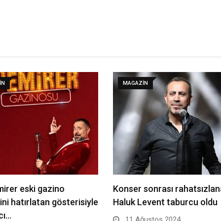
IN
MAGAZIN
irer eski gazino
Konser sonrası rahatsızla
ini hatırlatan gösterisiyle
Haluk Levent taburcu oldu
cı…
11 Ağustos 2024