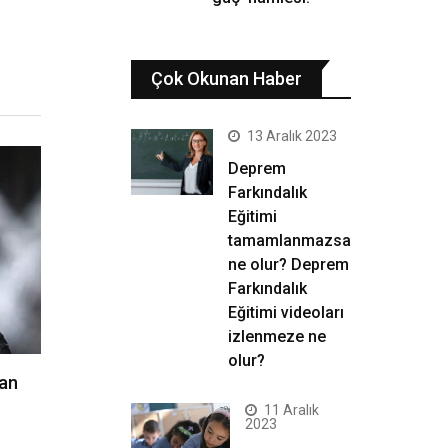
Çok Okunan Haber
13 Aralık 2023
Deprem
Farkındalık
Eğitimi
tamamlanmazsa
ne olur? Deprem
Farkındalık
Eğitimi videoları
izlenmeze ne
olur?
nan
11 Aralık
2023