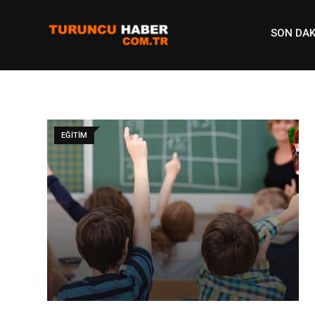
Skip
to
SON DAK
content
EĞITIM