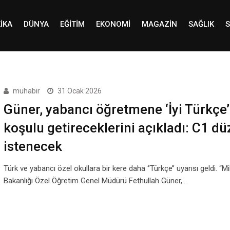
IKA
DÜNYA
EĞITIM
EKONOMI
MAGAZIN
SAĞLIK
S
muhabir
31 Ocak 2026
Güner, yabancı öğretmene ‘İyi Türkçe’
koşulu getireceklerini açıkladı: C1 dü
istenecek
Türk ve yabancı özel okullara bir kere daha ‘’Türkçe’’ uyarısı geldi. “Mil
Bakanlığı Özel Öğretim Genel Müdürü Fethullah Güner,…