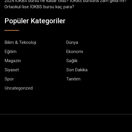
2024 İOKBS bursu ne kadar oldu? İOKBS bursuna zam geldi mi?
Ortaokul-lise İOKBS bursu kaç para?
Popüler Kategoriler
Bilim & Teknoloji
Dünya
Eğitim
Ekonomi
Magazin
Sağlık
Siyaset
Son Dakika
Spor
Tanıtım
Uncategorized