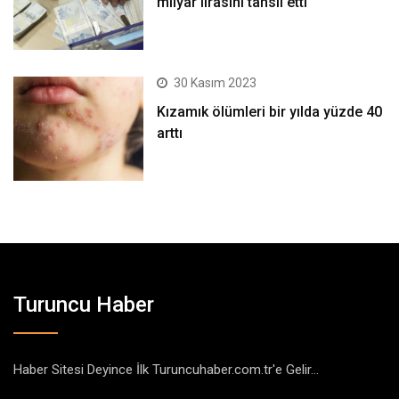
milyar lirasını tahsil etti
30 Kasım 2023
Kızamık ölümleri bir yılda yüzde 40
arttı
Turuncu Haber
Haber Sitesi Deyince İlk Turuncuhaber.com.tr'e Gelir...