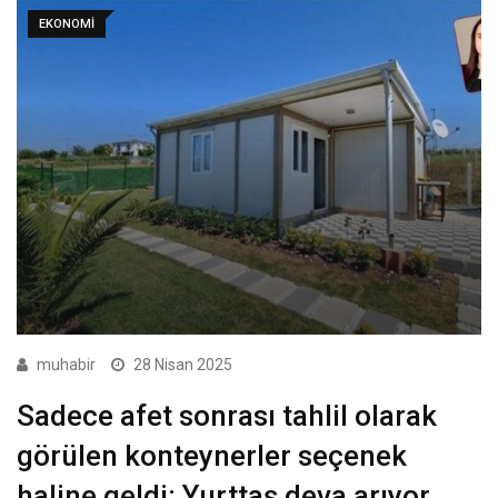
EKONOMI
muhabir
28 Nisan 2025
Sadece afet sonrası tahlil olarak
görülen konteynerler seçenek
haline geldi: Yurttaş deva arıyor