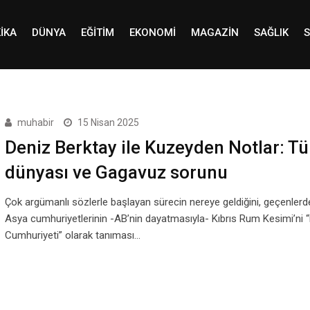
IKA
DÜNYA
EĞITIM
EKONOMI
MAGAZIN
SAĞLIK
S
muhabir
15 Nisan 2025
Deniz Berktay ile Kuzeyden Notlar: Tü
dünyası ve Gagavuz sorunu
Çok argümanlı sözlerle başlayan sürecin nereye geldiğini, geçenlerd
Asya cumhuriyetlerinin -AB’nin dayatmasıyla- Kıbrıs Rum Kesimi’ni “
Cumhuriyeti” olarak tanıması…